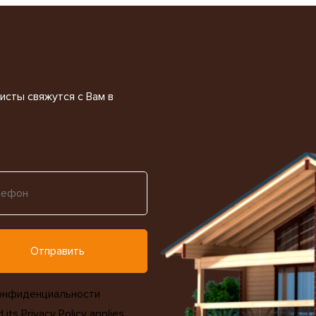
исты свяжутся с Вам в
онфиденциальности
d its
Privacy Policy
applies.