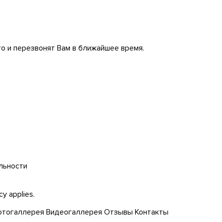
го и перезвонят Вам в ближайшее время.
льности
icy
applies.
тогаллерея
Видеогаллерея
Отзывы
Контакты