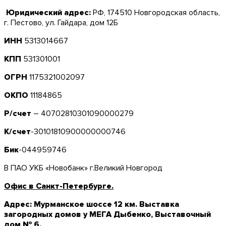
Юридический адрес:
РФ, 174510 Новгородская область,
г. Пестово, ул. Гайдара, дом 12Б
ИНН
5313014667
КПП
531301001
ОГРН
1175321002097
ОКПО
11184865
Р/счет
– 40702810301090000279
К/счет
-30101810900000000746
Бик
-044959746
В ПАО УКБ «Новобанк» г.Великий Новгород
Офис в Санкт-Петербурге.
Адрес: Мурманское шоссе 12 км. Выставка
загородных домов у МЕГА Дыбенко, Выставочный
дом № 6.