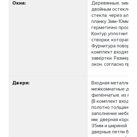
Окна:
Деревянные, зимние,
двойным остекление
стекла, через алл
планку 3мм-10мм-3м
герметично просили
Контур уплотнителя
створки, которая от
Фурнитура поворотн
комплект входят ру
завёртки. Размер и 
окон, согласно прое
Двери:
Входная металличес
межкомнатные дер
филёнчатые, из масс
(В комплект входит:
полотно толщиной 3
заполнение мебельн
мм, дверная коробк
35мм и шириной 96 
дверные петли бабо