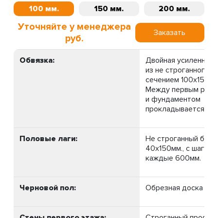
100 мм.
150 мм.
200 мм.
Уточняйте у менеджера
Заказать
руб.
Обвязка:
Двойная усиленная.
из не строганного б
сечением 100х150мм
Между первым рядо
и фундаментом
прокладывается ру
Половые лаги:
Не строганный брус
40х150мм., с шагом 
каждые 600мм.
Черновой пол:
Обрезная доска 20м
Стены первого этажа:
Строганный профил