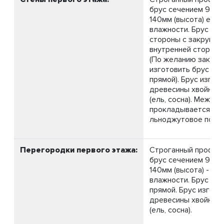
брус сечением 90мм
140мм (высота) ест
влажности. Брус с в
стороны с закруглен
внутренней стороны
(По желанию заказч
изготовить брус с д
прямой). Брус изгот
древесины хвойных
(ель, сосна). Между
прокладывается
льноджутовое полот
Перегородки первого этажа:
Строганный профил
брус сечением 90мм
140мм (высота) - ес
влажности. Брус с д
прямой. Брус изгото
древесины хвойных
(ель, сосна).