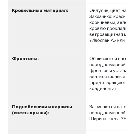
Кровельный материал:
Ондулин, цвет на в
Заказчика: красный,
коричневый, зелёны
кровлю прокладыва
ветрозащитная мем
«Изоспан А» или (ана
Фронтоны:
Обшиваются вагонк
пород, камерной суш
фронтоны устанавл
вентиляционные ре
(предотвращают об
конденсата).
Поднебесники и карнизы
Зашиваются вагонко
(свесы крыши):
пород, камерной суш
Ширина свеса 350-