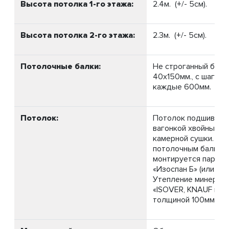
Высота потолка 1-го этажа:
2.4м. (+/- 5см).
Высота потолка 2-го этажа:
2.3м. (+/- 5см).
Потолочные балки:
Не строганный брус
40х150мм., с шагом 
каждые 600мм.
Потолок:
Потолок подшивает
вагонкой хвойных п
камерной сушки. По
потолочным балкам
монтируется паро-и
«Изоспан Б» (или ана
Утепление минераль
«ISOVER, KNAUF или
толщиной 100мм.