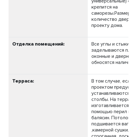
универсальные) с ф
крепится на
саморезы.Размеры 
количество дверей,
проекту дома.
Отделка помещений:
Все углы и стыки в 
заделываются плинт
оконные и дверные
обносятся наличник
Терраса:
В том случае, если 
проектом предусмот
устанавливаются о
столбы. На террасе
изготавливается ог
помощью перил и р
балясин. Потолок н
подшивается вагонк
,камерной сушки. По
строганная доска, 