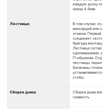
каждую доску оста
зазор 4-6мм.
Лестница:
В том случае, если 
мансардой или со в
этажом. Первый эта
соединяет лестница
бригада монтирует н
Лестница согласно 
одномаршевая, двух
П-образная. Отделк
лестницы, перила-р
балясины-точёные,
устанавливаются с
стобы.
Сборка дома:
Сборка дома входит
соимость.