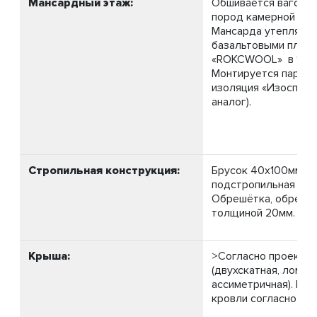
Мансардный этаж:
Обшивается вагонко
пород камерной суш
Мансарда утепляет
базальтовыми плит
«ROKCWOOL» в 100 
Монтируется паро-
изоляция «Изоспан Б
аналог).
Стропильная конструкция:
Брусок 40х100мм.,
подстропильная 40х
Обрешётка, обрезна
толщиной 20мм.
Крыша:
>Согласно проекту 
(двухскатная, ломана
ассиметричная). Выс
кровли согласно про