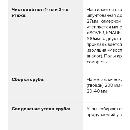
Чистовой пол 1-го и 2-го
Настилается строга
этажа:
шпунтованная доска
27мм., камерной суш
утепляется минерал
«ISOVER, KNAUF или
100мм., с двух сторо
прокладывается пар
изоляция «Изоспан Б
аналог). Полы крепя
саморезы.
Сборка сруба:
На металлические н
(гвозди) 200 мм с у
20-40 мм.
Соединение углов сруба:
Углы собираются в 
продуваемый угол» 