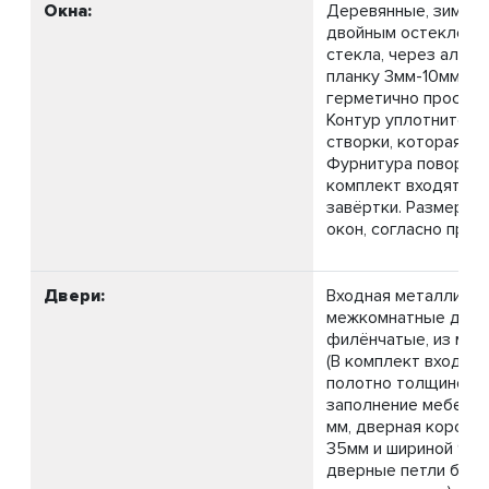
Окна:
Деревянные, зимние,
двойным остекление
стекла, через алл
планку 3мм-10мм-3м
герметично просили
Контур уплотнителя
створки, которая от
Фурнитура поворотн
комплект входят ру
завёртки. Размер и 
окон, согласно прое
Двери:
Входная металличес
межкомнатные дер
филёнчатые, из масс
(В комплект входит:
полотно толщиной 3
заполнение мебельн
мм, дверная коробк
35мм и шириной 96 
дверные петли бабо