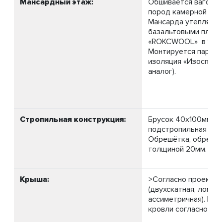
Мансардный этаж:
Обшивается вагонко
пород камерной суш
Мансарда утепляет
базальтовыми плит
«ROKCWOOL» в 100 
Монтируется паро-
изоляция «Изоспан Б
аналог).
Стропильная конструкция:
Брусок 40х100мм.,
подстропильная 40х
Обрешётка, обрезна
толщиной 20мм.
Крыша:
>Согласно проекту 
(двухскатная, ломана
ассиметричная). Выс
кровли согласно про