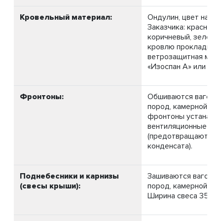
Кровельный материал:
Ондулин, цвет на в
Заказчика: красный,
коричневый, зелёны
кровлю прокладыва
ветрозащитная мем
«Изоспан А» или (ана
Фронтоны:
Обшиваются вагонк
пород, камерной суш
фронтоны устанавл
вентиляционные ре
(предотвращают об
конденсата).
Поднебесники и карнизы
Зашиваются вагонко
(свесы крыши):
пород, камерной суш
Ширина свеса 350-