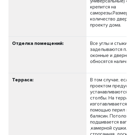
универсальные) с ф
крепится на
саморезы.Размеры 
количество дверей,
проекту дома.
Отделка помещений:
Все углы и стыки в 
заделываются плинт
оконные и дверные
обносятся наличник
Терраса:
В том случае, если 
проектом предусмот
устанавливаются о
столбы. На террасе
изготавливается ог
помощью перил и р
балясин. Потолок н
подшивается вагонк
,камерной сушки. По
строганная доска, 