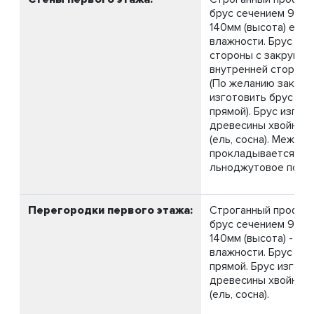
брус сечением 90мм
140мм (высота) ест
влажности. Брус с в
стороны с закруглен
внутренней стороны
(По желанию заказч
изготовить брус с д
прямой). Брус изгот
древесины хвойных
(ель, сосна). Между
прокладывается
льноджутовое полот
Перегородки первого этажа:
Строганный профил
брус сечением 90мм
140мм (высота) - ес
влажности. Брус с д
прямой. Брус изгото
древесины хвойных
(ель, сосна).