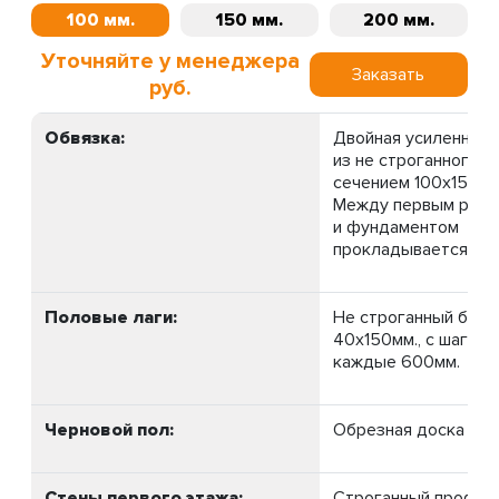
100 мм.
150 мм.
200 мм.
Уточняйте у менеджера
Заказать
руб.
Обвязка:
Двойная усиленная.
из не строганного б
сечением 100х150мм
Между первым рядо
и фундаментом
прокладывается ру
Половые лаги:
Не строганный брус
40х150мм., с шагом 
каждые 600мм.
Черновой пол:
Обрезная доска 20м
Стены первого этажа:
Строганный профил