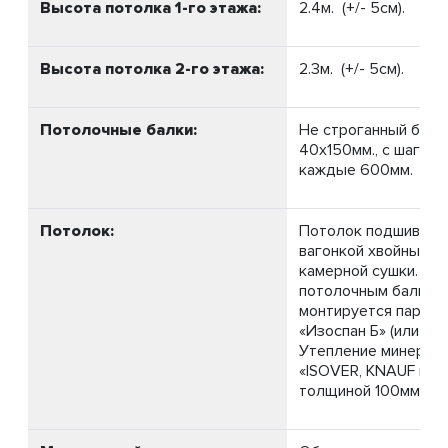
Высота потолка 1-го этажа:
2.4м. (+/- 5см).
Высота потолка 2-го этажа:
2.3м. (+/- 5см).
Потолочные балки:
Не строганный брус
40х150мм., с шагом 
каждые 600мм.
Потолок:
Потолок подшивает
вагонкой хвойных п
камерной сушки. По
потолочным балкам
монтируется паро-и
«Изоспан Б» (или ана
Утепление минераль
«ISOVER, KNAUF или
толщиной 100мм.