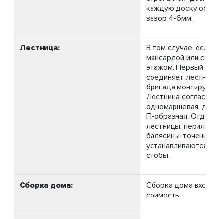
каждую доску оста
зазор 4-6мм.
Лестница:
В том случае, если 
мансардой или со в
этажом. Первый эта
соединяет лестница
бригада монтирует н
Лестница согласно 
одномаршевая, двух
П-образная. Отделк
лестницы, перила-р
балясины-точёные,
устанавливаются с
стобы.
Сборка дома:
Сборка дома входит
соимость.