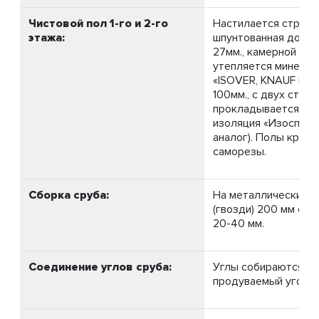
Чистовой пол 1-го и 2-го
Настилается строга
этажа:
шпунтованная доска
27мм., камерной суш
утепляется минерал
«ISOVER, KNAUF или
100мм., с двух сторо
прокладывается пар
изоляция «Изоспан Б
аналог). Полы крепя
саморезы.
Сборка сруба:
На металлические н
(гвозди) 200 мм с у
20-40 мм.
Соединение углов сруба:
Углы собираются в 
продуваемый угол» 