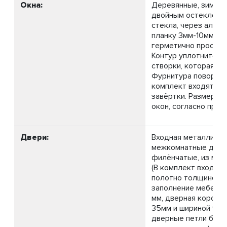
Окна:
Деревянные, зимние,
двойным остекление
стекла, через алл
планку 3мм-10мм-3м
герметично просили
Контур уплотнителя
створки, которая от
Фурнитура поворотн
комплект входят ру
завёртки. Размер и 
окон, согласно прое
Двери:
Входная металличес
межкомнатные дер
филёнчатые, из масс
(В комплект входит:
полотно толщиной 3
заполнение мебельн
мм, дверная коробк
35мм и шириной 96 
дверные петли бабо