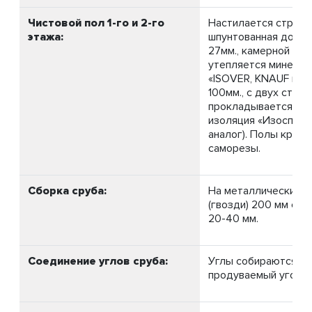
Чистовой пол 1-го и 2-го
Настилается строга
этажа:
шпунтованная доска
27мм., камерной суш
утепляется минерал
«ISOVER, KNAUF или
100мм., с двух сторо
прокладывается пар
изоляция «Изоспан Б
аналог). Полы крепя
саморезы.
Сборка сруба:
На металлические н
(гвозди) 200 мм с у
20-40 мм.
Соединение углов сруба:
Углы собираются в 
продуваемый угол» 