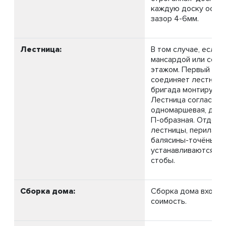
каждую доску оста
зазор 4-6мм.
Лестница:
В том случае, если 
мансардой или со в
этажом. Первый эта
соединяет лестница
бригада монтирует н
Лестница согласно 
одномаршевая, двух
П-образная. Отделк
лестницы, перила-р
балясины-точёные,
устанавливаются с
стобы.
Сборка дома:
Сборка дома входит
соимость.