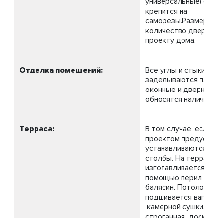
универсальные) с ф
крепится на
саморезы.Размеры 
количество дверей,
проекту дома.
Отделка помещений:
Все углы и стыки в 
заделываются плинт
оконные и дверные
обносятся наличник
Терраса:
В том случае, если 
проектом предусмот
устанавливаются о
столбы. На террасе
изготавливается ог
помощью перил и р
балясин. Потолок н
подшивается вагонк
,камерной сушки. По
строганная доска, 