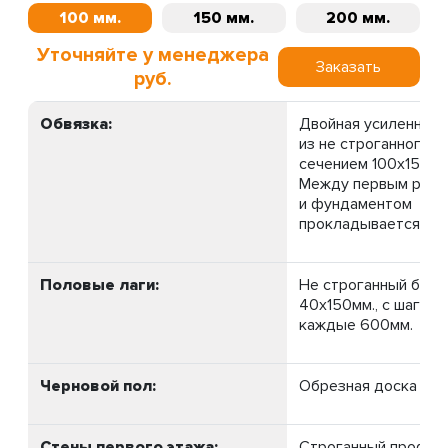
100 мм.
150 мм.
200 мм.
Уточняйте у менеджера
Заказать
руб.
Обвязка:
Двойная усиленная.
из не строганного б
сечением 100х150мм
Между первым рядо
и фундаментом
прокладывается ру
Половые лаги:
Не строганный брус
40х150мм., с шагом 
каждые 600мм.
Черновой пол:
Обрезная доска 20м
Стены первого этажа:
Строганный профил