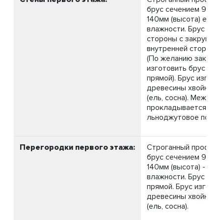
брус сечением 90мм
140мм (высота) ест
влажности. Брус с в
стороны с закруглен
внутренней стороны
(По желанию заказч
изготовить брус с д
прямой). Брус изгот
древесины хвойных
(ель, сосна). Между
прокладывается
льноджутовое полот
Перегородки первого этажа:
Строганный профил
брус сечением 90мм
140мм (высота) - ес
влажности. Брус с д
прямой. Брус изгото
древесины хвойных
(ель, сосна).