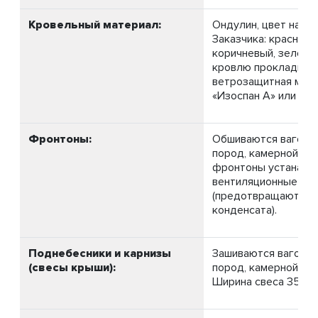
Кровельный материал:
Ондулин, цвет на в
Заказчика: красный,
коричневый, зелёны
кровлю прокладыва
ветрозащитная мем
«Изоспан А» или (ана
Фронтоны:
Обшиваются вагонк
пород, камерной суш
фронтоны устанавл
вентиляционные ре
(предотвращают об
конденсата).
Поднебесники и карнизы
Зашиваются вагонко
(свесы крыши):
пород, камерной суш
Ширина свеса 350-