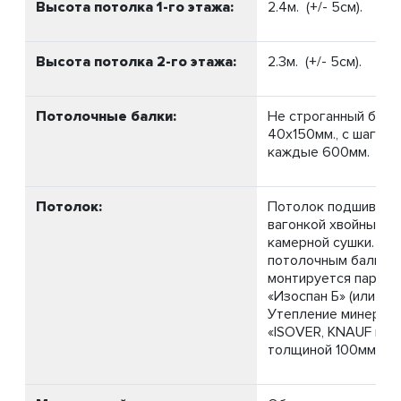
Высота потолка 1-го этажа:
2.4м. (+/- 5см).
Высота потолка 2-го этажа:
2.3м. (+/- 5см).
Потолочные балки:
Не строганный брус
40х150мм., с шагом 
каждые 600мм.
Потолок:
Потолок подшивает
вагонкой хвойных п
камерной сушки. По
потолочным балкам
монтируется паро-и
«Изоспан Б» (или ана
Утепление минераль
«ISOVER, KNAUF или
толщиной 100мм.