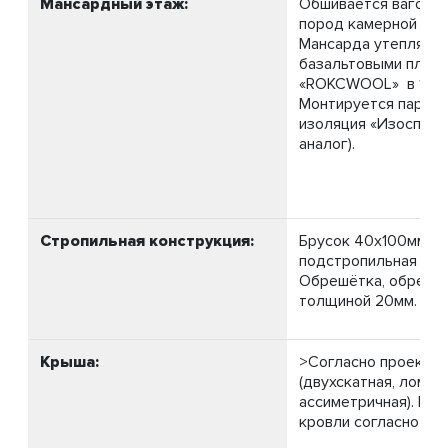
Мансардный этаж:
Обшивается вагонко
пород камерной суш
Мансарда утепляет
базальтовыми плит
«ROKCWOOL» в 100 
Монтируется паро-
изоляция «Изоспан Б
аналог).
Стропильная конструкция:
Брусок 40х100мм.,
подстропильная 40х
Обрешётка, обрезна
толщиной 20мм.
Крыша:
>Согласно проекту 
(двухскатная, ломана
ассиметричная). Выс
кровли согласно про