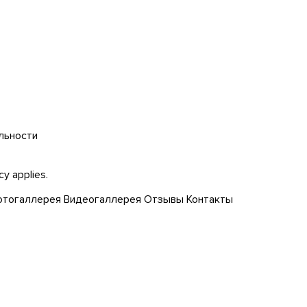
льности
icy
applies.
тогаллерея
Видеогаллерея
Отзывы
Контакты