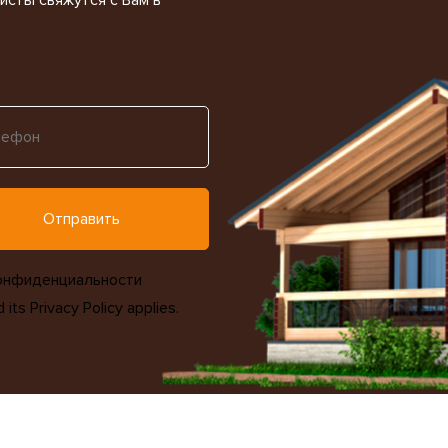
онфиденциальности
d its
Privacy Policy
applies.